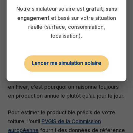
ombragé sur le reste de l’installation.
gratuit, sans
Notre simulateur solaire est
engagement
et basé sur votre situation
Concrètement, une installation bien orientée
réelle (surface, consommation,
produit à Mérignac de l’ordre de 1 100 à 1 300
localisation).
kWh par kWc et par an. Une installation de 6
kWc génère ainsi environ 6 600 à 7 800 kWh
par an, de quoi couvrir une large part de la
Lancer ma simulation solaire
consommation d’un foyer. La production est
plus forte d’avril à septembre et plus modérée
en hiver, c’est pourquoi on raisonne toujours
en production annuelle plutôt qu’au jour le jour.
Pour estimer le productible précis de votre
toiture, l’outil
PVGIS de la Commission
européenne
fournit des données de référence