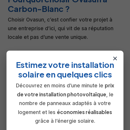
Carbon-Blanc ?
Choisir Ovasun, c’est confier votre projet à
une entreprise d’ici, qui vit de sa réputation
locale et pas d’une vente unique.
Installateur local
: agence à Yvrac, à
×
quelques minutes de Carbon-Blanc, pour la
Estimez votre installation
pose comme pour le SAV.
solaire en quelques clics
Plus de 300 installations
réalisées en
prix
Découvrez en moins d’une minute le
Nouvelle-Aquitaine.
de votre installation photovoltaïque
, le
photovoltaïque
, gage de sérieux et clé
nombre de panneaux adaptés à votre
d’accès aux aides.
économies réalisables
logement et les
Matériel sélectionné
(panneaux Voltec,
grâce à l’énergie solaire.
batterie virtuelle MyLight) et service clé en