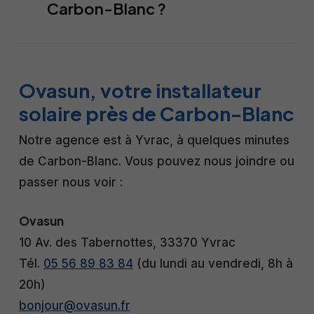
Carbon-Blanc ?
Nous diagnostiquons l’origine sur
place et intervenons rapidement
Pour un pavillon carbonblanais,
grâce à notre proximité avec
comptez 6 à 8 panneaux pour 3 kWc
Carbon-Blanc.
Ovasun, votre installateur
et 13 à 14 panneaux pour 6 kWc, la
solaire près de Carbon-Blanc
puissance la plus courante. Le
nombre exact dépend de votre
Notre agence est à Yvrac, à quelques minutes
consommation et de la surface de
de Carbon-Blanc. Vous pouvez nous joindre ou
toiture, que nous évaluons lors de
passer nous voir :
l’étude gratuite.
Ovasun
10 Av. des Tabernottes, 33370 Yvrac
Tél.
05 56 89 83 84
(du lundi au vendredi, 8h à
20h)
bonjour@ovasun.fr