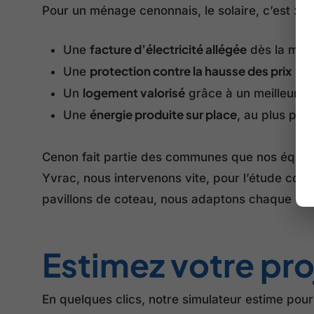
Pour un ménage cenonnais, le solaire, c’est :
facture d’électricité allégée
Une
dès la mise
protection contre la hausse des prix
Une
de 
logement valorisé
Un
grâce à un meilleur d
énergie produite sur place
Une
, au plus pr
Cenon fait partie des communes que nos équipe
Yvrac, nous intervenons vite, pour l’étude comm
pavillons de coteau, nous adaptons chaque dimen
Estimez votre pro
En quelques clics, notre simulateur estime pou