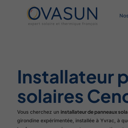
Skip
to
Nos
main
content
Installateur
solaires Cen
installateur de panneaux sola
Vous cherchez un
girondine expérimentée, installée à Yvrac, à qu