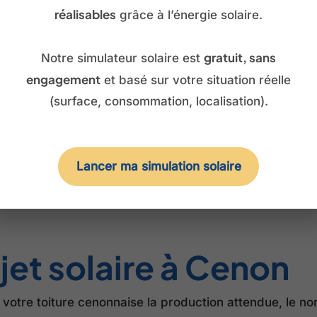
réalisables
grâce à l’énergie solaire.
 en service.
gratuit, sans
Notre simulateur solaire est
l’énergie, durable.
engagement
et basé sur votre situation réelle
iagnostic énergétique.
(surface, consommation, localisation).
ès de votre consommation.
s parcourent chaque semaine, avec Lormont et Floirac
Lancer ma simulation solaire
e pour le service après-vente. Et parce que la rive dro
sionnement à la réalité de votre toiture et de votre q
jet solaire à Cenon
r votre toiture cenonnaise la production attendue, le 