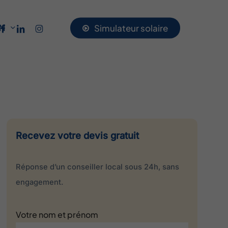
acebook
linkedin
instagram
UN
S
i
m
u
l
a
t
e
u
r
s
o
l
a
i
r
e
Recevez votre devis gratuit
Réponse d’un conseiller local sous 24h, sans
engagement.
Votre nom et prénom