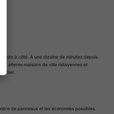
 juste à côté. À une dizaine de minutes depuis
ite alterne maisons de ville mitoyennes et
uartier.
nombre de panneaux et les économies possibles.