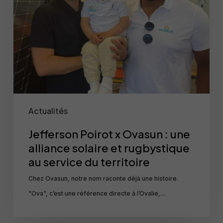
:
une
alliance
solaire
et
rugbystique
au
Actualités
service
du
Jefferson Poirot x Ovasun : une
territoire
alliance solaire et rugbystique
au service du territoire
Chez Ovasun, notre nom raconte déjà une histoire.
"Ova", c’est une référence directe à l’Ovalie,…