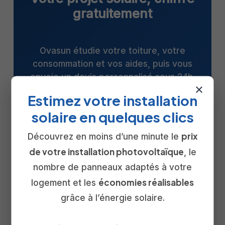
gratuitement
Ovasun étudie votre toiture, votre
consommation et vos aides, puis vous
envoie un devis personnalisé sous 24h.
×
Sans engagement.
Estimez votre installation
solaire en quelques clics
Demander mon devis gratuit
prix
Découvrez en moins d’une minute le
de votre installation photovoltaïque
, le
Estimer mes économies
nombre de panneaux adaptés à votre
économies réalisables
logement et les
grâce à l’énergie solaire.