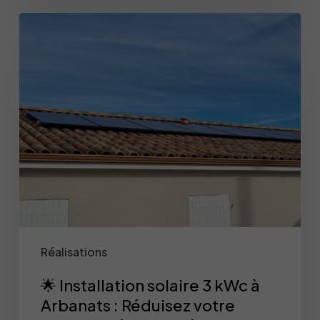
🌟
Installation
solaire
3
kWc
à
Arbanats
:
Réduisez
votre
facture
Réalisations
d’électricité
🌟 Installation solaire 3 kWc à
Arbanats : Réduisez votre