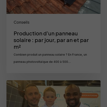
an
et
par
Conseils
m²
Production d’un panneau
solaire : par jour, par an et par
m²
Combien produit un panneau solaire ? En France, un
panneau photovoltaïque de 400 à 500…
Jefferson
Poirot
x
Ovasun