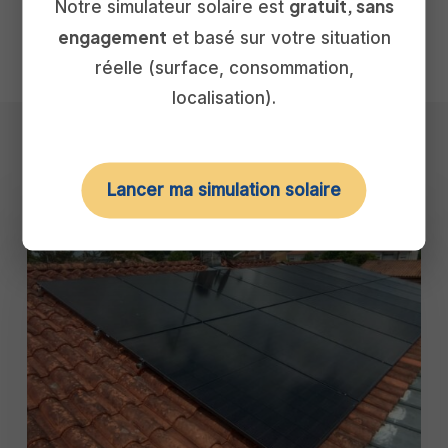
gratuit, sans
Notre simulateur solaire est
engagement
et basé sur votre situation
réelle (surface, consommation,
localisation).
Quelques actus
Lancer ma simulation solaire
Production
d’un
panneau
solaire
:
par
jour,
par