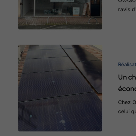
OVASUN
à
ravis 
Yvrac
!
Un
chantier
Réalisa
à
Un ch
Saint-
Médard-
écono
d’Eyrans
Chez O
:
celui 
des
économies
d’énergie