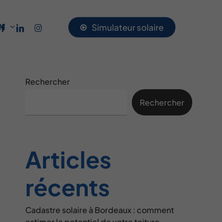
acebook
linkedin
instagram
UN
S
i
m
u
l
a
t
e
u
r
s
o
l
a
i
r
e
Rechercher
Rechercher
Articles
récents
Cadastre solaire à Bordeaux : comment
estimer le potentiel de votre toiture