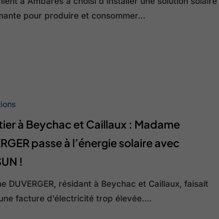
lient à Ambarès a choisi d'installer une solution solaire
mante pour produire et consommer…
tions
n
ier à Beychac et Caillaux : Madame
GER passe à l’énergie solaire avec
UN !
 DUVERGER, résidant à Beychac et Caillaux, faisait
une facture d’électricité trop élevée.…