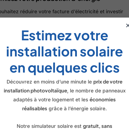
uhaitez réduire votre facture d’électricité et investir
ne solution durable ? OVASUN vous…
Estimez votre
installation solaire
en quelques clics
tions
prix de votre
Découvrez en moins d’une minute le
stallation solaire 3 kWc à Arbanats :
installation photovoltaïque
, le nombre de panneaux
sez votre facture d’électricité
économies
adaptés à votre logement et les
réalisables
l'augmentation constante des tarifs d’électricité,
grâce à l’énergie solaire.
ux sont ceux qui cherchent à reprendre le…
gratuit, sans
Notre simulateur solaire est