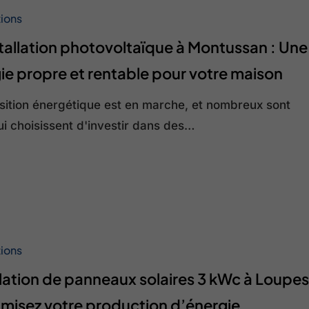
tions
ue
stallation photovoltaïque à Montussan : Une
ie propre et rentable pour votre maison
nsition énergétique est en marche, et nombreux sont
i choisissent d'investir dans des…
tions
llation de panneaux solaires 3 kWc à Loupe
imisez votre production d’énergie