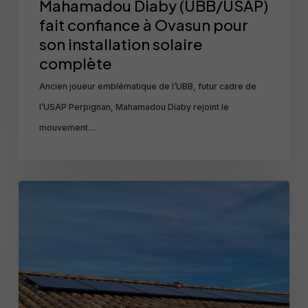
Mahamadou Diaby (UBB/USAP)
fait confiance à Ovasun pour
son installation solaire
complète
Ancien joueur emblématique de l’UBB, futur cadre de
l’USAP Perpignan, Mahamadou Diaby rejoint le
mouvement…
🌟
Installation
solaire
3
kWc
à