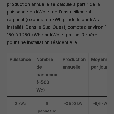
production annuelle se calcule à partir de la
puissance en kWc et de l’ensoleillement
régional (exprimé en kWh produits par kWc
installé). Dans le Sud-Ouest, comptez environ 1
150 à 1 250 kWh par kWc et par an. Repères
pour une installation résidentielle :
Puissance
Nombre
Production
Moyenne
de
annuelle
par jour
panneaux
(~500
Wc)
3 kWc
6
~3 500 kWh
~9,6 kWh
panneaux