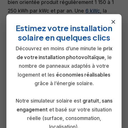
bien orientée produit régulièrement 1 150 à 1
250 kWh par kWc et par an. Une
6 kWc
, la
puissance la plus posée sur une maison de la
×
Estimez votre installation
métropole bordelaise, dépasse ainsi souvent 7
solaire en quelques clics
000 kWh par an, de quoi couvrir une large part
de la consommation d’un foyer. En tant
prix
Découvrez en moins d’une minute le
qu’
installateur en Gironde
, nous calons chaque
de votre installation photovoltaïque
, le
dimensionnement sur la production réelle de
nombre de panneaux adaptés à votre
votre toiture, pas sur une moyenne nationale.
économies réalisables
logement et les
grâce à l’énergie solaire.
Questions fréquentes sur la
production d’un panneau
gratuit, sans
Notre simulateur solaire est
solaire
engagement
et basé sur votre situation
réelle (surface, consommation,
Combien produit un panneau solaire de 500 W par jour
localisation).
?