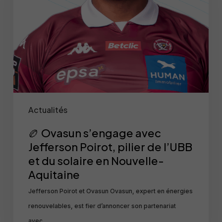
Jefferson
Poirot,
pilier
de
l’UBB
et
du
Actualités
solaire
en
🏉 Ovasun s’engage avec
Nouvelle-
Jefferson Poirot, pilier de l’UBB
et du solaire en Nouvelle-
Aquitaine
Aquitaine
Jefferson Poirot et Ovasun Ovasun, expert en énergies
renouvelables, est fier d’annoncer son partenariat
avec…