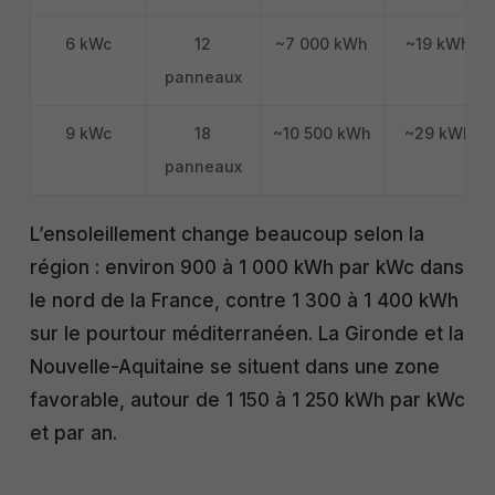
6 kWc
12
~7 000 kWh
~19 kWh
panneaux
9 kWc
18
~10 500 kWh
~29 kWh
panneaux
L’ensoleillement change beaucoup selon la
région : environ 900 à 1 000 kWh par kWc dans
le nord de la France, contre 1 300 à 1 400 kWh
sur le pourtour méditerranéen. La Gironde et la
Nouvelle-Aquitaine se situent dans une zone
favorable, autour de 1 150 à 1 250 kWh par kWc
et par an.