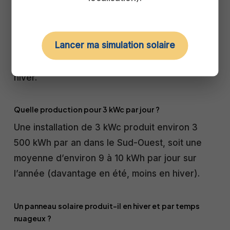
En moyenne annuelle, un panneau de 500 Wc
produit environ 1,6 kWh par jour, avec de
Lancer ma simulation solaire
fortes variations : plus de 2,5 kWh un beau jour
d’été, moins de 0,5 kWh par temps couvert en
hiver.
Quelle production pour 3 kWc par jour ?
Une installation de 3 kWc produit environ 3
500 kWh par an dans le Sud-Ouest, soit une
moyenne d’environ 9 à 10 kWh par jour sur
l’année (davantage en été, moins en hiver).
Un panneau solaire produit-il en hiver et par temps
nuageux ?